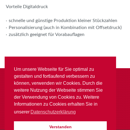
Vorteile Digitaldruck
schnelle und günstige Produktion kleiner Stückzahlen
Personalisierung (auch in Kombination mit Offsetdruck)
zusätzlich geeignet für Vorabauflagen
Um unsere Webseite für Sie optimal zu
gestalten und fortlaufend verbessern zu
Druckerei Willy Gröer GmbH & Co. KG
können, verwenden wir Cookies. Durch die
Kalkstraße 2
weitere Nutzung der Webseite stimmen Sie
09116 Chemnitz
der Verwendung von Cookies zu. Weitere
Telefon
+49.371.814 93 - 0
Informationen zu Cookies erhalten Sie in
unserer
Datenschutzerklärung
Fax
+49.371.814 93 22
E-Mail
mail@druckerei-groeer.de
Verstanden